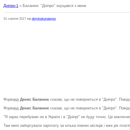
Дніпро-1
» Баланюк: "Дніпро" знущався з мене
31 серпня 2017 від
dmytrokorotayev
Форвард
Денис Баланюк
сказав, що не повернеться в "Дніпро". Пові
Форвард
Денис Баланюк
сказав, що не повернеться в "Дніпро". Повід
"Я зараз перебуваю не в Україні і в "Дніпрі" не буду точно. Це виключе
Там мені заборгували зарплату за кілька повних місяців і вже рік плат