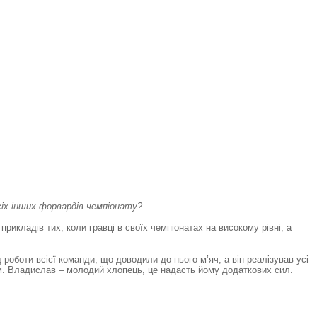
сіх інших форвардів чемпіонату?
прикладів тих, коли гравці в своїх чемпіонатах на високому рівні, а
д роботи всієї команди, що доводили до нього м’яч, а він реалізував усі
ом. Владислав – молодий хлопець, це надасть йому додаткових сил.