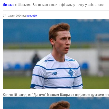
Динамо
» Шацьких: Ванат має ставити фінальну точку у всіх атаках
27 травня 2024 від
kendu19
Колишній нападник "Динамо"
Максим Шацьких
поділився думками пр