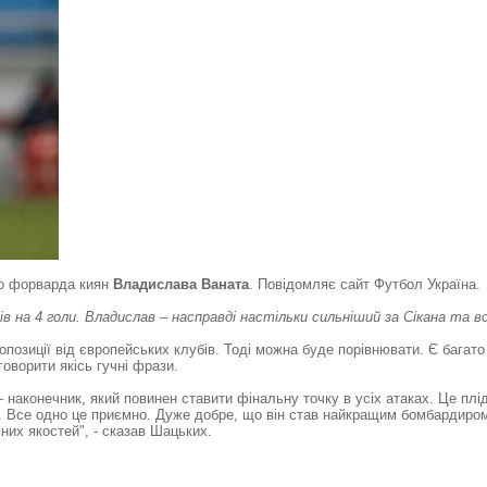
о форварда киян
Владислава Ваната
. Повідомляє сайт Футбол Україна.
на 4 голи. Владислав – насправді настільки сильніший за Сікана та в
опозиції від європейських клубів. Тоді можна буде порівнювати. Є багато 
оворити якісь гучні фрази.
– наконечник, який повинен ставити фінальну точку в усіх атаках. Це плі
ив. Все одно це приємно. Дуже добре, що він став найкращим бомбардир
ьних якостей", - сказав Шацьких.