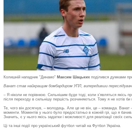
Колишній нападник "Динамо"
Максим Шацьких
поділився думками пр
Ванат став найкращим бомбардиром УПЛ, випередивши переслідувачів 
– Я ніколи не порівнюю. Сильнішим буде тоді, коли з’являться якісь пр
після переходу в сильнішу першість розчиняються. Тому я не хотів би г
Те, чого він досягнув, – молодець. Але це не він, це – команда. Ванат 
моменти. Моментів у нього було предостатньо в кожній грі, що я бач
Значить, є у нього якісь задатки і можливості для реалізації своїх сил
Ці та інші події про український футбол читай на Футбол Україна.