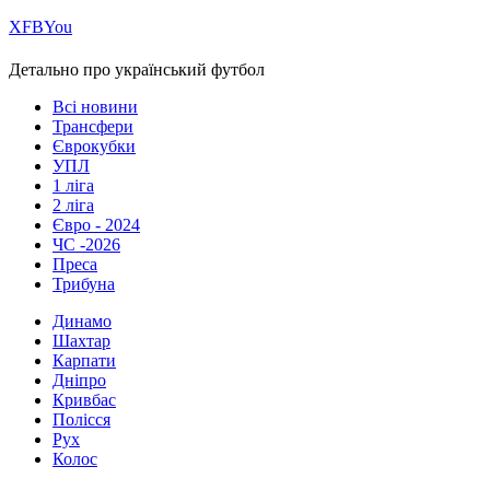
Х
FB
You
Детально про український футбол
Всі новини
Трансфери
Єврокубки
УПЛ
1 ліга
2 ліга
Євро - 2024
ЧС -2026
Преса
Трибуна
Динамо
Шахтар
Карпати
Дніпро
Кривбас
Полісся
Рух
Колос