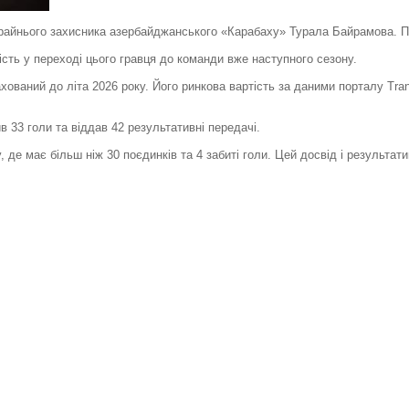
райнього захисника азербайджанського «Карабаху» Турала Байрамова. П
сть у переході цього гравця до команди вже наступного сезону.
ований до літа 2026 року. Його ринкова вартість за даними порталу Tran
в 33 голи та віддав 42 результативні передачі.
 де має більш ніж 30 поєдинків та 4 забиті голи. Цей досвід і результа