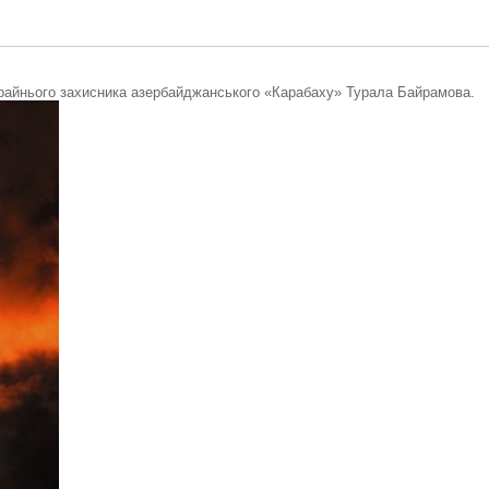
райнього захисника азербайджанського «Карабаху» Турала Байрамова.