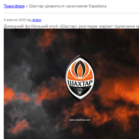
Трансфери
» Шахтар цікавиться захисником Карабаха
9 жовтня 2025 від
Artem
Донецький футбольний клуб «Шахтар» розглядає варіант підписання к