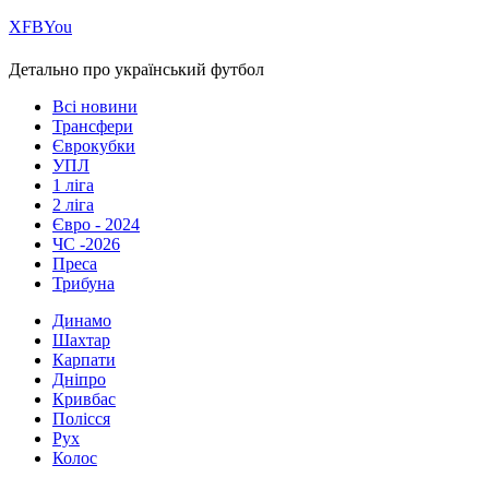
Х
FB
You
Детально про український футбол
Всі новини
Трансфери
Єврокубки
УПЛ
1 ліга
2 ліга
Євро - 2024
ЧС -2026
Преса
Трибуна
Динамо
Шахтар
Карпати
Дніпро
Кривбас
Полісся
Рух
Колос