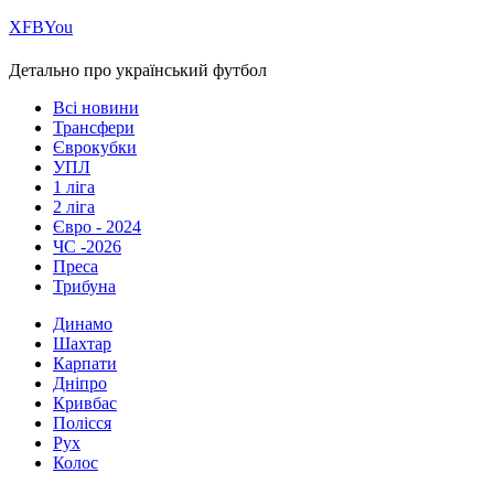
Х
FB
You
Детально про український футбол
Всі новини
Трансфери
Єврокубки
УПЛ
1 ліга
2 ліга
Євро - 2024
ЧС -2026
Преса
Трибуна
Динамо
Шахтар
Карпати
Дніпро
Кривбас
Полісся
Рух
Колос