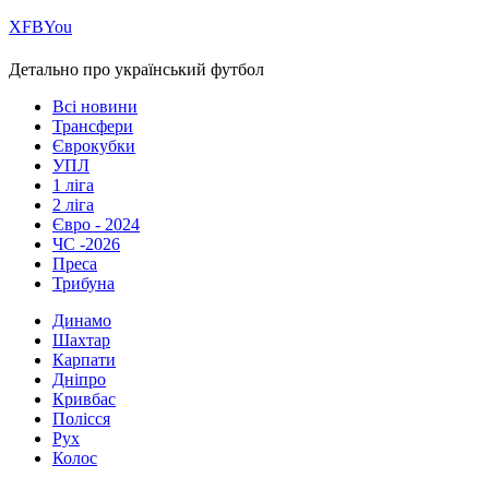
Х
FB
You
Детально про український футбол
Всі новини
Трансфери
Єврокубки
УПЛ
1 ліга
2 ліга
Євро - 2024
ЧС -2026
Преса
Трибуна
Динамо
Шахтар
Карпати
Дніпро
Кривбас
Полісся
Рух
Колос