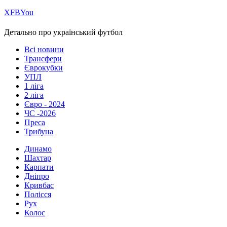
Х
FB
You
Детально про український футбол
Всі новини
Трансфери
Єврокубки
УПЛ
1 ліга
2 ліга
Євро - 2024
ЧС -2026
Преса
Трибуна
Динамо
Шахтар
Карпати
Дніпро
Кривбас
Полісся
Рух
Колос