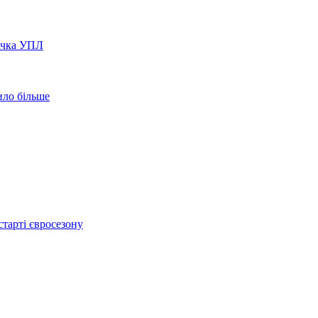
вачка УПЛ
ило більше
тарті євросезону