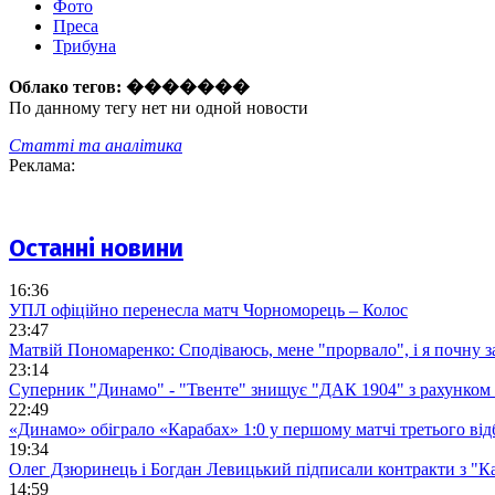
Фото
Преса
Трибуна
Облако тегов:
�������
По данному тегу нет ни одной новости
Статті та аналітика
Реклама:
Останні новини
16:36
УПЛ офіційно перенесла матч Чорноморець – Колос
23:47
Матвій Пономаренко: Сподіваюсь, мене "прорвало", і я почну 
23:14
Суперник "Динамо" - "Твенте" знищує "ДАК 1904" з рахунком 
22:49
«Динамо» обіграло «Карабах» 1:0 у першому матчі третього від
19:34
Олег Дзюринець і Богдан Левицький підписали контракти з "К
14:59