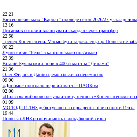
22:21
Вінгер львівських "Карпат" проведе сезон 2026/27 у складі но
13:16
Циганков готовий влаштувати скандал через трансфер
22:58
Тренер Копенгагена: Маємо бути задоволені, що Полісся не заб
00:22
Лунін вивів "Реал" з капітанською пов'язкою
23:39
Віталій Буяльський провів 400-й матч за “Динамо”
21:36
Олег Федор: в Данію їдемо тільки за перемогою
09:00
«Динамо» програло перший матч із ПАОКом
02:00
«Полісся» вибороло результативну нічию з «Копенгагеном» на с
01:09
МОЛОДЦІ! ЛНЗ дебютувало на євроарені з нічиєї проти Гента
19:44
Полісся і ЛНЗ розпочинають єврокубковий сезон