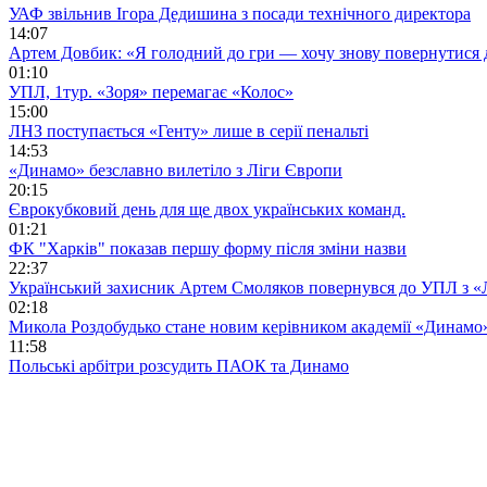
УАФ звільнив Ігора Дедишина з посади технічного директора
14:07
Артем Довбик: «Я голодний до гри — хочу знову повернутися 
01:10
УПЛ, 1тур. «Зоря» перемагає «Колос»
15:00
ЛНЗ поступається «Генту» лише в серії пенальті
14:53
«Динамо» безславно вилетіло з Ліги Європи
20:15
Єврокубковий день для ще двох українських команд.
01:21
ФК "Харків" показав першу форму після зміни назви
22:37
Український захисник Артем Смоляков повернувся до УПЛ з 
02:18
Микола Роздобудько стане новим керівником академії «Динамо
11:58
Польські арбітри розсудить ПАОК та Динамо