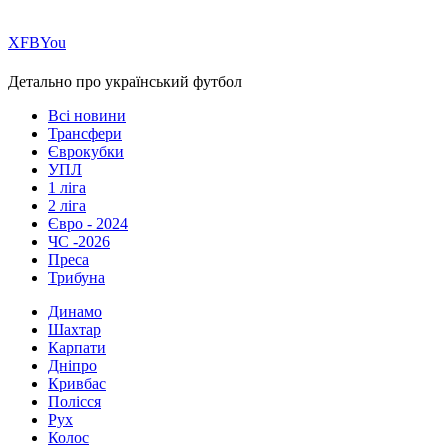
Х
FB
You
Детально про український футбол
Всі новини
Трансфери
Єврокубки
УПЛ
1 ліга
2 ліга
Євро - 2024
ЧС -2026
Преса
Трибуна
Динамо
Шахтар
Карпати
Дніпро
Кривбас
Полісся
Рух
Колос