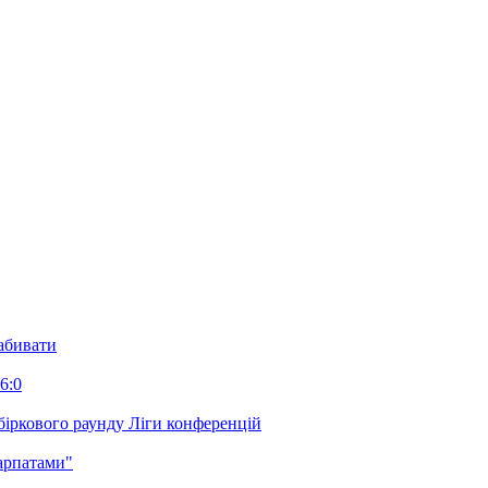
забивати
6:0
біркового раунду Ліги конференцій
арпатами"