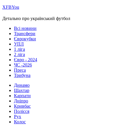
Х
FB
You
Детально про український футбол
Всі новини
Трансфери
Єврокубки
УПЛ
1 ліга
2 ліга
Євро - 2024
ЧС -2026
Преса
Трибуна
Динамо
Шахтар
Карпати
Дніпро
Кривбас
Полісся
Рух
Колос