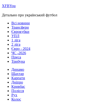
Х
FB
You
Детально про український футбол
Всі новини
Трансфери
Єврокубки
УПЛ
1 ліга
2 ліга
Євро - 2024
ЧС -2026
Преса
Трибуна
Динамо
Шахтар
Карпати
Дніпро
Кривбас
Полісся
Рух
Колос