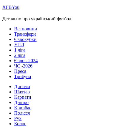
Х
FB
You
Детально про український футбол
Всі новини
Трансфери
Єврокубки
УПЛ
1 ліга
2 ліга
Євро - 2024
ЧС -2026
Преса
Трибуна
Динамо
Шахтар
Карпати
Дніпро
Кривбас
Полісся
Рух
Колос