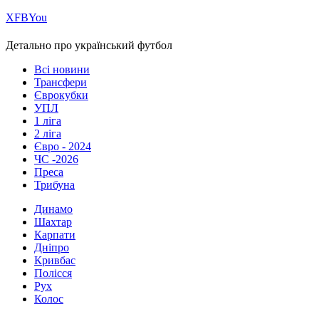
Х
FB
You
Детально про український футбол
Всі новини
Трансфери
Єврокубки
УПЛ
1 ліга
2 ліга
Євро - 2024
ЧС -2026
Преса
Трибуна
Динамо
Шахтар
Карпати
Дніпро
Кривбас
Полісся
Рух
Колос