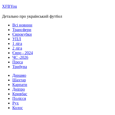
Х
FB
You
Детально про український футбол
Всі новини
Трансфери
Єврокубки
УПЛ
1 ліга
2 ліга
Євро - 2024
ЧС -2026
Преса
Трибуна
Динамо
Шахтар
Карпати
Дніпро
Кривбас
Полісся
Рух
Колос