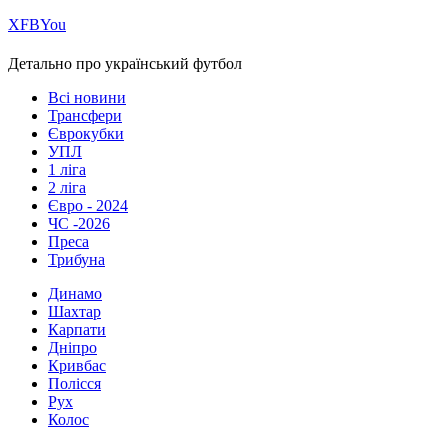
Х
FB
You
Детально про український футбол
Всі новини
Трансфери
Єврокубки
УПЛ
1 ліга
2 ліга
Євро - 2024
ЧС -2026
Преса
Трибуна
Динамо
Шахтар
Карпати
Дніпро
Кривбас
Полісся
Рух
Колос