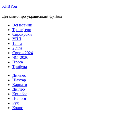
Х
FB
You
Детально про український футбол
Всі новини
Трансфери
Єврокубки
УПЛ
1 ліга
2 ліга
Євро - 2024
ЧС -2026
Преса
Трибуна
Динамо
Шахтар
Карпати
Дніпро
Кривбас
Полісся
Рух
Колос