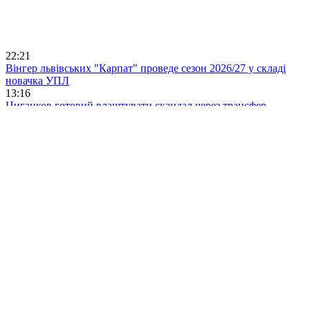
22:21
Вінгер львівських "Карпат" проведе сезон 2026/27 у складі
новачка УПЛ
13:16
Циганков готовий влаштувати скандал через трансфер
22:58
Тренер Копенгагена: Маємо бути задоволені, що Полісся не
забило більше
00:22
Лунін вивів "Реал" з капітанською пов'язкою
23:39
Віталій Буяльський провів 400-й матч за “Динамо”
21:36
Олег Федор: в Данію їдемо тільки за перемогою
09:00
«Динамо» програло перший матч із ПАОКом
02:00
«Полісся» вибороло результативну нічию з «Копенгагеном»
на старті євросезону
01:09
МОЛОДЦІ! ЛНЗ дебютувало на євроарені з нічиєї проти Гента