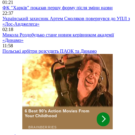
01:21
ФК "Харків" показав першу форму після зміни назви
22:37
Український захисник Артем Смоляков повернувся до УПЛ з
«Лос-Анджелеса»
02:18
Микола Роздобудько стане новим керівником академії
«Динамо»
11:58
Польські арбітри розсудить ПАОК та Динамо