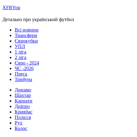
Х
FB
You
Детально про український футбол
Всі новини
Трансфери
Єврокубки
УПЛ
1 ліга
2 ліга
Євро - 2024
ЧС -2026
Преса
Трибуна
Динамо
Шахтар
Карпати
Дніпро
Кривбас
Полісся
Рух
Колос