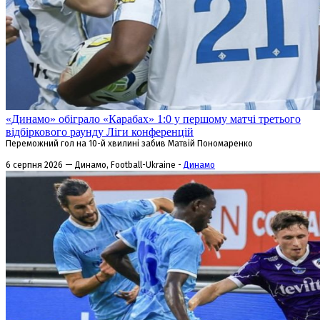
«Динамо» обіграло «Карабах» 1:0 у першому матчі третього
відбіркового раунду Ліги конференцій
Переможний гол на 10-й хвилині забив Матвій Пономаренко
6 серпня 2026 — Динамо, Football-Ukraine -
Динамо