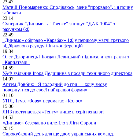
23:47
Матвій Пономаренко: Сподіваюсь, мене "прорвало", і я почну
забивати
23:14
Суперник "Динамо" - "Твенте" знищує "ДАК 1904" з
рахунком 6:0
22:49
«Динамо» обіграло «Карабах» 1:0 у першому матчі третього
відбіркового раунду Ліги конференцій
19:34
Олег Дзюринець і Богдан Левицький підписали контракти з
"Карпатами"
14:59
УАФ звільнив Ігора Дедишина з посади технічного директора
14:07
Артем Довбик: «Я голодний до гри — хочу знову
повернутися до своєї найкращої форми»
01:10
УПЛ, 1тур. «Зоря» перемагає «Колос»
15:00
ЛНЗ поступається «Генту» лише в серії пенальті
14:53
«Динамо» безславно вилетіло з Ліги Європи
20:15
Єврокубковий день для ще двох українських команд.