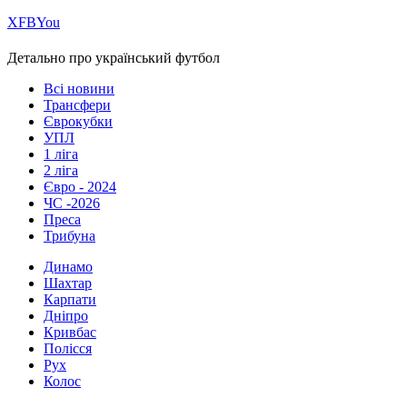
Х
FB
You
Детально про український футбол
Всі новини
Трансфери
Єврокубки
УПЛ
1 ліга
2 ліга
Євро - 2024
ЧС -2026
Преса
Трибуна
Динамо
Шахтар
Карпати
Дніпро
Кривбас
Полісся
Рух
Колос