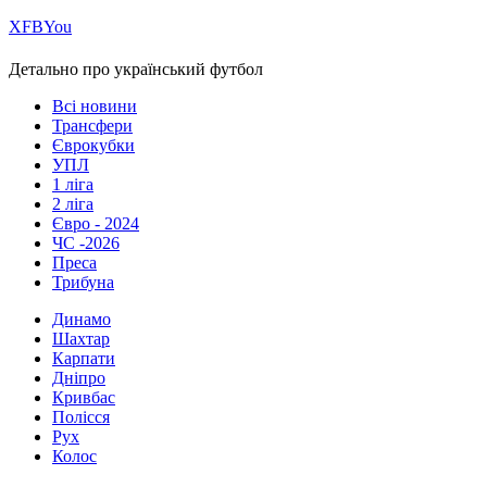
Х
FB
You
Детально про український футбол
Всі новини
Трансфери
Єврокубки
УПЛ
1 ліга
2 ліга
Євро - 2024
ЧС -2026
Преса
Трибуна
Динамо
Шахтар
Карпати
Дніпро
Кривбас
Полісся
Рух
Колос