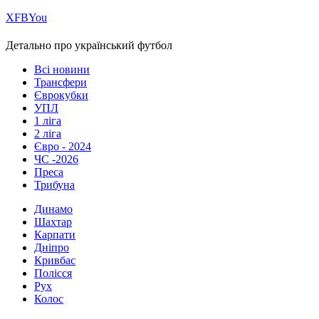
Х
FB
You
Детально про український футбол
Всі новини
Трансфери
Єврокубки
УПЛ
1 ліга
2 ліга
Євро - 2024
ЧС -2026
Преса
Трибуна
Динамо
Шахтар
Карпати
Дніпро
Кривбас
Полісся
Рух
Колос