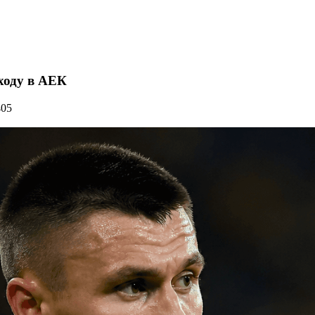
еходу в АЕК
405