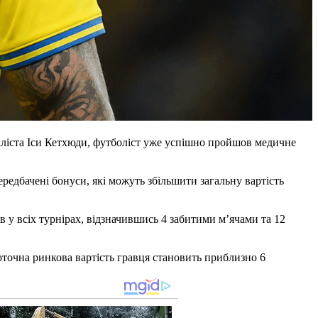
аліста Іси Кетхюди, футболіст уже успішно пройшов медичне
редбачені бонуси, які можуть збільшити загальну вартість
ів у всіх турнірах, відзначившись 4 забитими м’ячами та 12
поточна ринкова вартість гравця становить приблизно 6