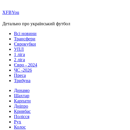
Х
FB
You
Детально про український футбол
Всі новини
Трансфери
Єврокубки
УПЛ
1 ліга
2 ліга
Євро - 2024
ЧС -2026
Преса
Трибуна
Динамо
Шахтар
Карпати
Дніпро
Кривбас
Полісся
Рух
Колос