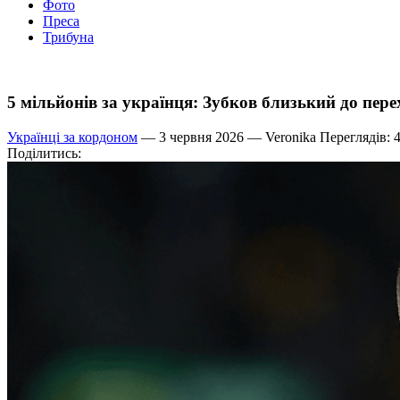
Фото
Преса
Трибуна
5 мільйонів за українця: Зубков близький до пер
Українці за кордоном
— 3 червня 2026 —
Veronika
Переглядів: 
Поділитись: