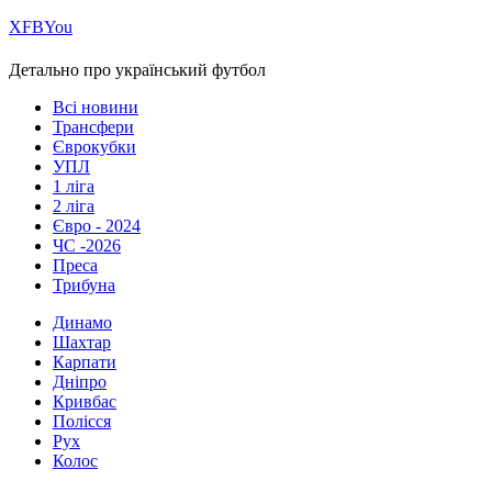
Х
FB
You
Детально про український футбол
Всі новини
Трансфери
Єврокубки
УПЛ
1 ліга
2 ліга
Євро - 2024
ЧС -2026
Преса
Трибуна
Динамо
Шахтар
Карпати
Дніпро
Кривбас
Полісся
Рух
Колос