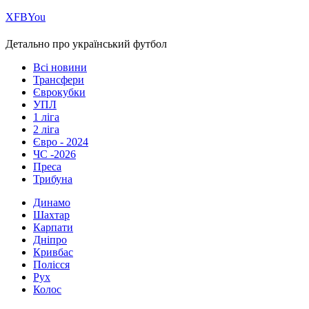
Х
FB
You
Детально про український футбол
Всі новини
Трансфери
Єврокубки
УПЛ
1 ліга
2 ліга
Євро - 2024
ЧС -2026
Преса
Трибуна
Динамо
Шахтар
Карпати
Дніпро
Кривбас
Полісся
Рух
Колос