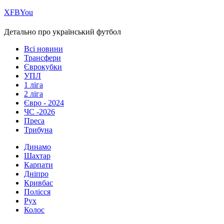
Х
FB
You
Детально про український футбол
Всі новини
Трансфери
Єврокубки
УПЛ
1 ліга
2 ліга
Євро - 2024
ЧС -2026
Преса
Трибуна
Динамо
Шахтар
Карпати
Дніпро
Кривбас
Полісся
Рух
Колос