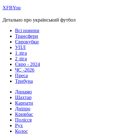
Х
FB
You
Детально про український футбол
Всі новини
Трансфери
Єврокубки
УПЛ
1 ліга
2 ліга
Євро - 2024
ЧС -2026
Преса
Трибуна
Динамо
Шахтар
Карпати
Дніпро
Кривбас
Полісся
Рух
Колос