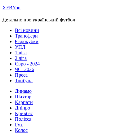
Х
FB
You
Детально про український футбол
Всі новини
Трансфери
Єврокубки
УПЛ
1 ліга
2 ліга
Євро - 2024
ЧС -2026
Преса
Трибуна
Динамо
Шахтар
Карпати
Дніпро
Кривбас
Полісся
Рух
Колос