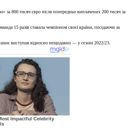
о» за 800 тисяч євро після попередньо виплачених 200 тисяч за
анда 15 разів ставала чемпіоном своєї країни, посідаючи за
таннє виступав відносно нещодавно — у сезоні 2022/23.