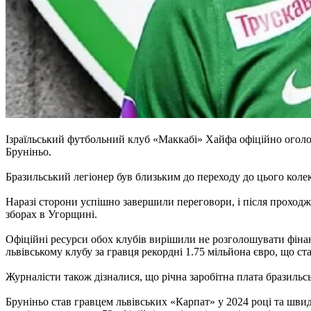
Ізраїльський футбольний клуб «Маккабі» Хайфа офіційно оголо
Бруніньо.
Бразильський легіонер був близьким до переходу до цього колек
Наразі сторони успішно завершили переговори, і після проходж
зборах в Угорщині.
Офіційні ресурси обох клубів вирішили не розголошувати фінанс
львівському клубу за гравця рекордні 1.75 мільйона євро, що с
Журналісти також дізналися, що річна заробітна плата бразильс
Бруніньо став гравцем львівських «Карпат» у 2024 році та швидк