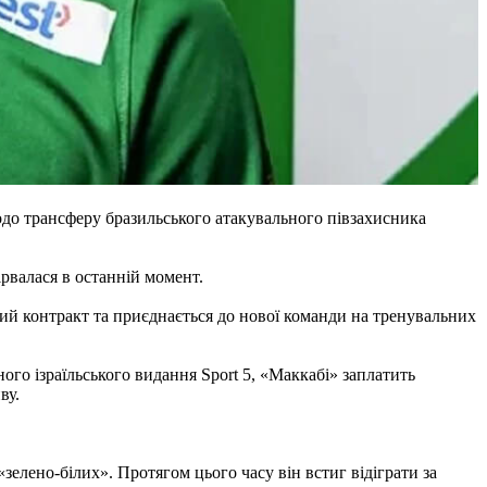
до трансферу бразильського атакувального півзахисника
ірвалася в останній момент.
ий контракт та приєднається до нової команди на тренувальних
ого ізраїльського видання Sport 5, «Маккабі» заплатить
ву.
«зелено-білих». Протягом цього часу він встиг відіграти за