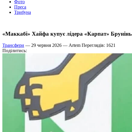
Фото
Преса
Трибуна
«Маккабі» Хайфа купує лідера «Карпат» Брунінь
Трансфери
— 29 червня 2026 —
Artem
Переглядів: 1621
Поділитись: