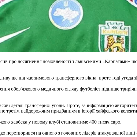
сив про досягнення домовленості з львівськими «Карпатами» що
тиву ще під час зимового трансферного вікна, проте тоді угода з
ення обов'язкового медичного огляду футболіст підпише трирічн
ові деталі трансферної угоди. Проте, за інформацією авторитетн
тане третім найдорожчим придбанням в історії хайфського колекти
ького хавбека у новому клубі становитиме 400 тисяч євро.
о перетворився на одного з головних лідерів атакувальної лінії 