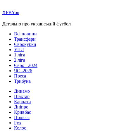
Х
FB
You
Детально про український футбол
Всі новини
Трансфери
Єврокубки
УПЛ
1 ліга
2 ліга
Євро - 2024
ЧС -2026
Преса
Трибуна
Динамо
Шахтар
Карпати
Дніпро
Кривбас
Полісся
Рух
Колос