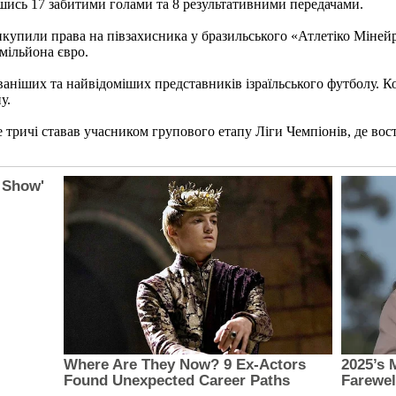
ившись 17 забитими голами та 8 результативними передачами.
викупили права на півзахисника у бразильського «Атлетіко Мінейр
 мільйона євро.
ніших та найвідоміших представників ізраїльського футболу. Ком
у.
 тричі ставав учасником групового етапу Ліги Чемпіонів, де вос