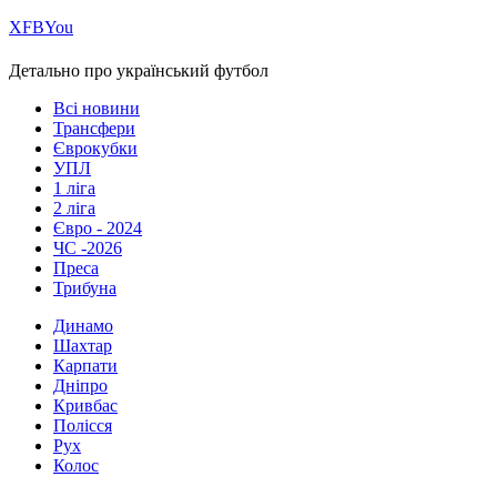
Х
FB
You
Детально про український футбол
Всі новини
Трансфери
Єврокубки
УПЛ
1 ліга
2 ліга
Євро - 2024
ЧС -2026
Преса
Трибуна
Динамо
Шахтар
Карпати
Дніпро
Кривбас
Полісся
Рух
Колос