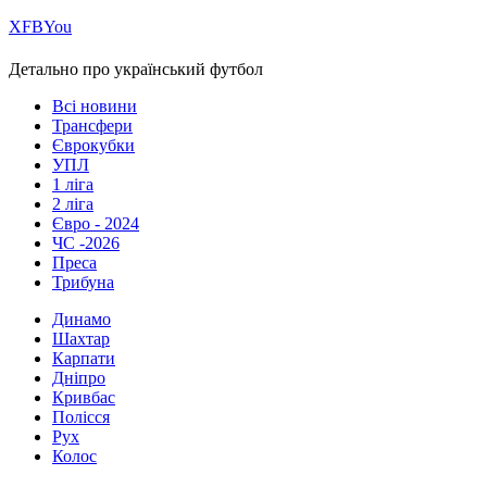
Х
FB
You
Детально про український футбол
Всі новини
Трансфери
Єврокубки
УПЛ
1 ліга
2 ліга
Євро - 2024
ЧС -2026
Преса
Трибуна
Динамо
Шахтар
Карпати
Дніпро
Кривбас
Полісся
Рух
Колос