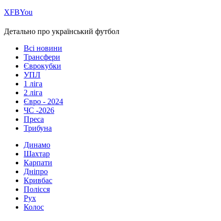
Х
FB
You
Детально про український футбол
Всі новини
Трансфери
Єврокубки
УПЛ
1 ліга
2 ліга
Євро - 2024
ЧС -2026
Преса
Трибуна
Динамо
Шахтар
Карпати
Дніпро
Кривбас
Полісся
Рух
Колос