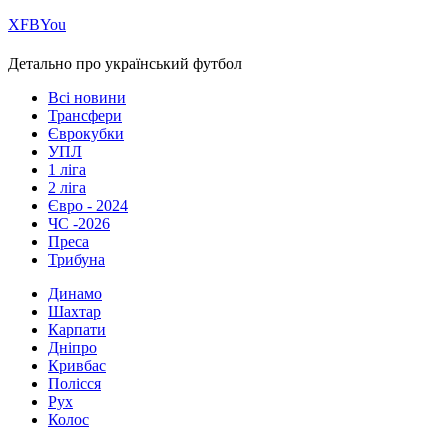
Х
FB
You
Детально про український футбол
Всі новини
Трансфери
Єврокубки
УПЛ
1 ліга
2 ліга
Євро - 2024
ЧС -2026
Преса
Трибуна
Динамо
Шахтар
Карпати
Дніпро
Кривбас
Полісся
Рух
Колос