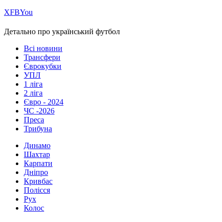
Х
FB
You
Детально про український футбол
Всі новини
Трансфери
Єврокубки
УПЛ
1 ліга
2 ліга
Євро - 2024
ЧС -2026
Преса
Трибуна
Динамо
Шахтар
Карпати
Дніпро
Кривбас
Полісся
Рух
Колос