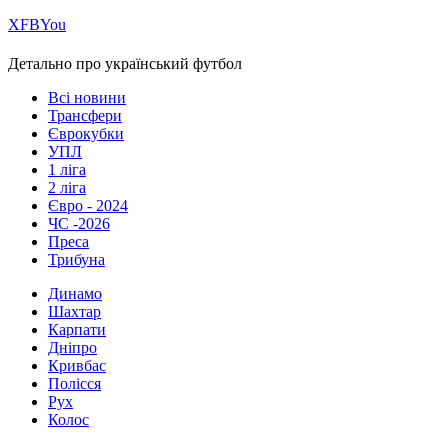
Х
FB
You
Детально про український футбол
Всі новини
Трансфери
Єврокубки
УПЛ
1 ліга
2 ліга
Євро - 2024
ЧС -2026
Преса
Трибуна
Динамо
Шахтар
Карпати
Дніпро
Кривбас
Полісся
Рух
Колос