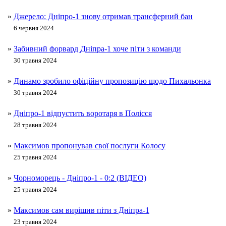
»
Джерело: Дніпро-1 знову отримав трансферний бан
6 червня 2024
»
Забивний форвард Дніпра-1 хоче піти з команди
30 травня 2024
»
Динамо зробило офіційну пропозицію щодо Пихальонка
30 травня 2024
»
Дніпро-1 відпустить воротаря в Полісся
28 травня 2024
»
Максимов пропонував свої послуги Колосу
25 травня 2024
»
Чорноморець - Дніпро-1 - 0:2 (ВІДЕО)
25 травня 2024
»
Максимов сам вирішив піти з Дніпра-1
23 травня 2024