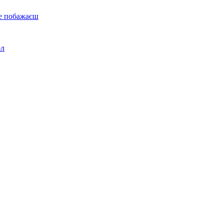
не побажаєш
ол