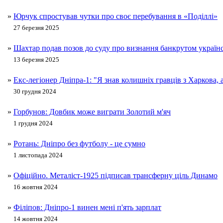
»
Юрчук спростував чутки про своє перебування в «Поділлі»
27 березня 2025
»
Шахтар подав позов до суду про визнання банкрутом україн
13 березня 2025
»
Екс-легіонер Дніпра-1: "Я знав колишніх гравців з Харкова, а
30 грудня 2024
»
Горбунов: Довбик може виграти Золотий м'яч
1 грудня 2024
»
Ротань: Дніпро без футболу - це сумно
1 листопада 2024
»
Офіційно. Металіст-1925 підписав трансферну ціль Динамо
16 жовтня 2024
»
Філіпов: Дніпро-1 винен мені п'ять зарплат
14 жовтня 2024