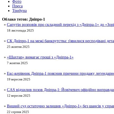
Фото
Преса
Трибуна
Облако тегов:
Дніпро-1
»
Сапутін розповів про складний перехід з «Дніпра-1» до «Зор
18 листопада 2025
»
СК Дніпро-1 на межі банкрутства: з'явилися несподівані дета
25 жовтня 2025
»
«Шахтар» вимагає гроші з «Дніпра-1»
7 жовтня 2025
»
Екс-керівник Дніпра-1 пояснив причини продажу легендарн
19 вересня 2025
»
CAS відхилив позов Дніпра-1: Йовічевич офіційно виправда
12 вересня 2025
»
Вищий суд остаточно залишив «Дніпро-1» без шансів у спра
22 серпня 2025