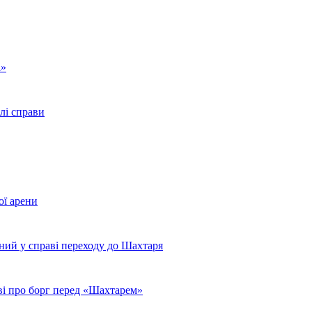
і»
лі справи
ої арени
ний у справі переходу до Шахтаря
ві про борг перед «Шахтарем»