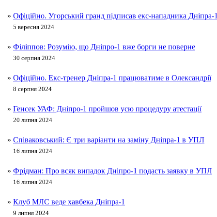
»
Офіційно. Угорський гранд підписав екс-нападника Дніпра-
5 вересня 2024
»
Філіппов: Розумію, що Дніпро-1 вже борги не поверне
30 серпня 2024
»
Офіційно. Екс-тренер Дніпра-1 працюватиме в Олександрії
8 серпня 2024
»
Генсек УАФ: Дніпро-1 пройшов усю процедуру атестації
20 липня 2024
»
Співаковський: Є три варіанти на заміну Дніпра-1 в УПЛ
16 липня 2024
»
Фрідман: Про всяк випадок Дніпро-1 подасть заявку в УПЛ
16 липня 2024
»
Клуб МЛС веде хавбека Дніпра-1
9 липня 2024