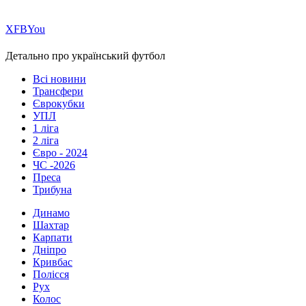
Х
FB
You
Детально про український футбол
Всі новини
Трансфери
Єврокубки
УПЛ
1 ліга
2 ліга
Євро - 2024
ЧС -2026
Преса
Трибуна
Динамо
Шахтар
Карпати
Дніпро
Кривбас
Полісся
Рух
Колос