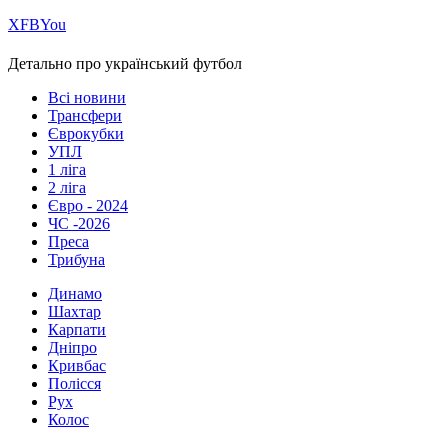
Х
FB
You
Детально про український футбол
Всі новини
Трансфери
Єврокубки
УПЛ
1 ліга
2 ліга
Євро - 2024
ЧС -2026
Преса
Трибуна
Динамо
Шахтар
Карпати
Дніпро
Кривбас
Полісся
Рух
Колос