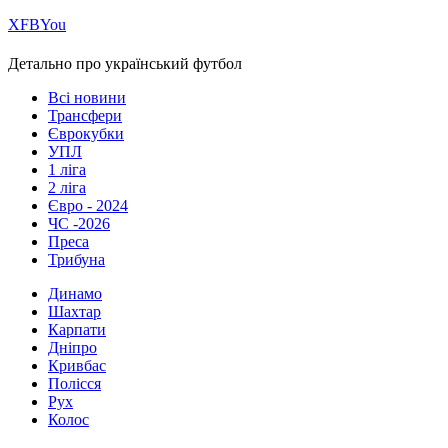
Х
FB
You
Детально про український футбол
Всі новини
Трансфери
Єврокубки
УПЛ
1 ліга
2 ліга
Євро - 2024
ЧС -2026
Преса
Трибуна
Динамо
Шахтар
Карпати
Дніпро
Кривбас
Полісся
Рух
Колос