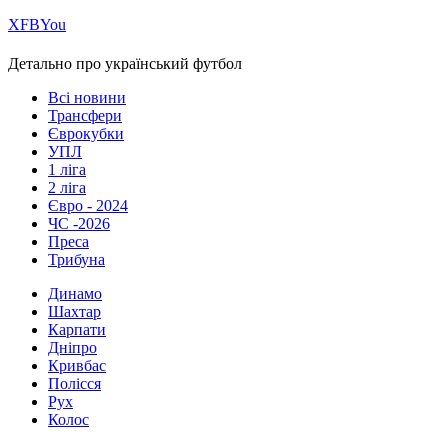
Х
FB
You
Детально про український футбол
Всі новини
Трансфери
Єврокубки
УПЛ
1 ліга
2 ліга
Євро - 2024
ЧС -2026
Преса
Трибуна
Динамо
Шахтар
Карпати
Дніпро
Кривбас
Полісся
Рух
Колос