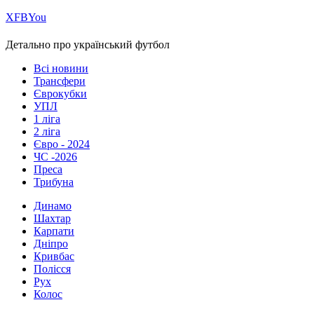
Х
FB
You
Детально про український футбол
Всі новини
Трансфери
Єврокубки
УПЛ
1 ліга
2 ліга
Євро - 2024
ЧС -2026
Преса
Трибуна
Динамо
Шахтар
Карпати
Дніпро
Кривбас
Полісся
Рух
Колос