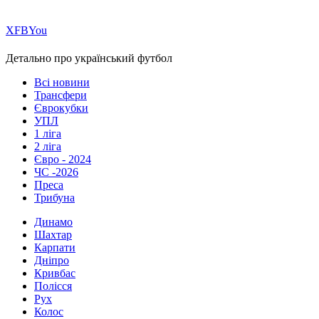
Х
FB
You
Детально про український футбол
Всі новини
Трансфери
Єврокубки
УПЛ
1 ліга
2 ліга
Євро - 2024
ЧС -2026
Преса
Трибуна
Динамо
Шахтар
Карпати
Дніпро
Кривбас
Полісся
Рух
Колос