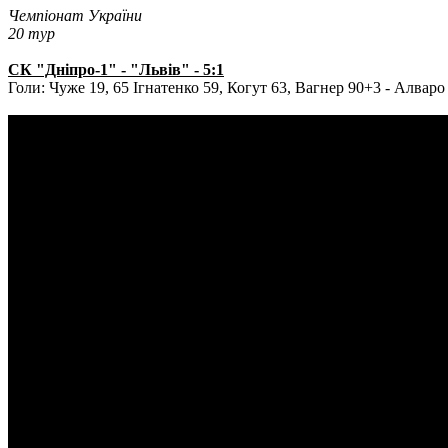
Чемпіонат України
20 тур
СК "Дніпро-1" - "Львів" - 5:1
Голи: Чуже 19, 65 Ігнатенко 59, Когут 63, Вагнер 90+3 - Алваро