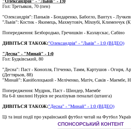
"Олександрія" - "Львів" - 1:0
Гол: Третьяков, 70 (пен)
"Олександрія": Паньків - Бондаренко, Бабогло, Вантух - Лучкеви
"Львів": Костик - Якимець, Махмутовіч, Міхоубі, Клименчук (Кра
Попередження: Безбородько, Гречишкін - Казлаускас, Сабіно
ДИВІТЬСЯ ТАКОЖ:
"Олександрія" - "Львів" - 1:0 (ВІДЕО)
"Десна" - "Минай" - 1:0
Гол: Будківський, 80
"Десна": Паст - Конопля, Гітченко, Тамм, Картушов - Огиря, Ар
(Дегтярьов, 88)
"Минай": Каніболоцький - Меліченко, Матіч, Саків - Маембе, Н
Попередження: Мудрик, Паст - Шиндер, Маембе
На 6-й хвилині Нурієв не реалізував пенальті (штанга)
ДИВІТЬСЯ ТАКОЖ:
"Десна" - "Минай" - 1:0 (ВІДЕО)
Ці та інші події про український футбол читай на Футбол Украї