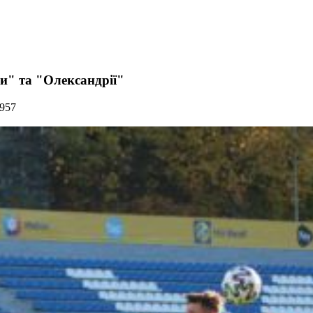
и" та "Олександрії"
1957