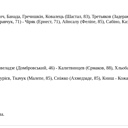
ч, Банада, Гречишкін, Ковалець (Шастал, 83), Третьяков (Задерака
вчук, 71) - Чіряк (Ернест, 71), Айнсалу (Феліпе, 85), Сабіно, К
веладзе (Домбровський, 46) - Калитвинцев (Єрмаков, 88), Хльоба
урієв, Ткачук (Малепе, 85), Сніжко (Ахмедзаде, 85), Книш - Кож
на.