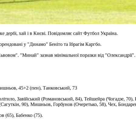
 дербі, хай і в Києві. Повідомляє сайт Футбол Україна.
рендовані у "Динамо" Беніто та Ібрагім Каргбо.
Львовом". "Минай" зазнав мінімальної поразки від "Олександрії".
 Мишньов, 45+2 (пен), Танковський, 73
літило, Завійський (Романовський, 84), Тейшейра (Чогадзе, 70), 
агуткін, 90), Мишньов, Горбунов (Очеретько, 58), Чех, Бондарен
в (65), Бабенко (75).