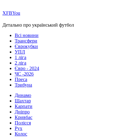
Х
FB
You
Детально про український футбол
Всі новини
Трансфери
Єврокубки
УПЛ
1 ліга
2 ліга
Євро - 2024
ЧС -2026
Преса
Трибуна
Динамо
Шахтар
Карпати
Дніпро
Кривбас
Полісся
Рух
Колос