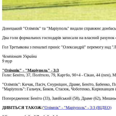
Донецький "Олімпік" та "Маріуполь" видали справжнє донбаське
Два голи формальних господарів записали на власний рахунок о
Гол Третьякова з пенальті приніс "Олександрії" перемогу над "
Чемпіонат України
9 тур
"Олімпік" - "Маріуполь" - 3:3
Голи: Беніто, 37, Політило, 79, Каргбо, 90+4 - Сікан, 44 (пен),
"Олімпік": Кичак, Пасіч, Снурніцин, Драме, Беніто, Бабенко, По
"Маріуполь": Гальчук, Биков, Стасюк, Чоботенко, Кирюханцев (С
Попередження: Беніто (33), Завійський (58), Драме (62), Мишньо
ДИВІТЬСЯ ТАКОЖ:
"Олімпік" - "Маріуполь" - 3:3 (ВІДЕО)