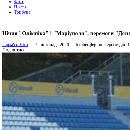
Фото
Преса
Трибуна
Нічия "Олімпіка" і "Маріуполя", перемоги "Десн
Прем'єр Ліга
— 7 листопада 2020 —
lemberglegion
Переглядів: 
Поділитись: