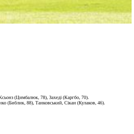
Ксьонз (Цимбалюк, 78), Захеді (Каргбо, 70).
ко (Библик, 88), Танковський, Сікан (Кулаков, 46).