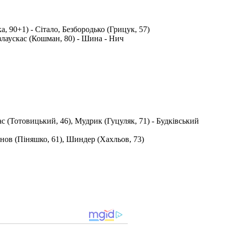
, 90+1) - Сітало, Безбородько (Грицук, 57)
азлаускас (Кошман, 80) - Шина - Нич
с (Тотовицький, 46), Мудрик (Гуцуляк, 71) - Будківський
анов (Піняшко, 61), Шиндер (Хахльов, 73)