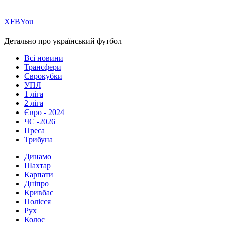
Х
FB
You
Детально про український футбол
Всі новини
Трансфери
Єврокубки
УПЛ
1 ліга
2 ліга
Євро - 2024
ЧС -2026
Преса
Трибуна
Динамо
Шахтар
Карпати
Дніпро
Кривбас
Полісся
Рух
Колос