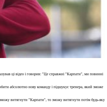
казував ці відео і говорив: "Це справжні "Карпати", ми повинні
зробити абсолютно нову команду і підшукує тренера, який зможе
 зможу витягнути "Карпати", то зможу витягнути потім будь-яку