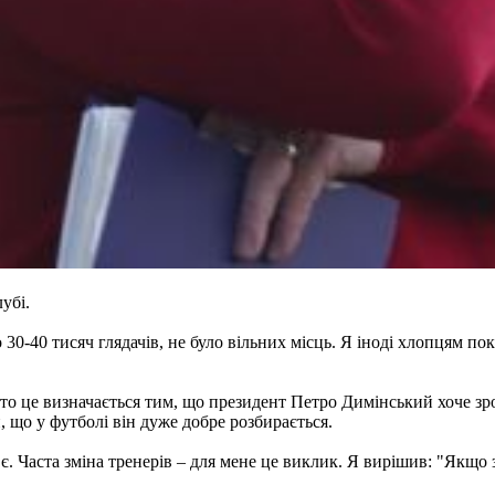
убі.
30-40 тисяч глядачів, не було вільних місць. Я іноді хлопцям по
б, то це визначається тим, що президент Петро Димінський хоче 
, що у футболі він дуже добре розбирається.
є. Часта зміна тренерів – для мене це виклик. Я вирішив: "Якщо