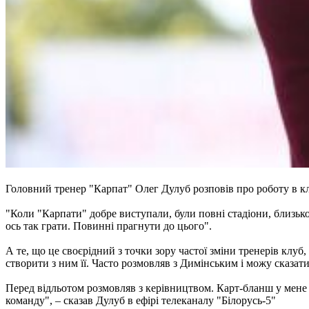
Головний тренер "Карпат" Олег Дулуб розповів про роботу в кл
"Коли "Карпати" добре виступали, були повні стадіони, близько 
ось так грати. Повинні прагнути до цього".
А те, що це своєрідний з точки зору частої зміни тренерів клу
створити з ним її. Часто розмовляв з Димінським і можу сказати
Перед відльотом розмовляв з керівництвом. Карт-бланш у мене 
команду", – сказав Дулуб в ефірі телеканалу "Білорусь-5"