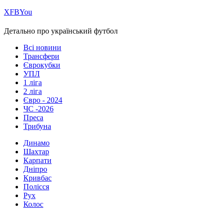
Х
FB
You
Детально про український футбол
Всі новини
Трансфери
Єврокубки
УПЛ
1 ліга
2 ліга
Євро - 2024
ЧС -2026
Преса
Трибуна
Динамо
Шахтар
Карпати
Дніпро
Кривбас
Полісся
Рух
Колос