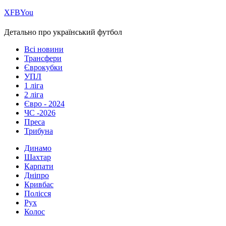
Х
FB
You
Детально про український футбол
Всі новини
Трансфери
Єврокубки
УПЛ
1 ліга
2 ліга
Євро - 2024
ЧС -2026
Преса
Трибуна
Динамо
Шахтар
Карпати
Дніпро
Кривбас
Полісся
Рух
Колос