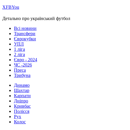
Х
FB
You
Детально про український футбол
Всі новини
Трансфери
Єврокубки
УПЛ
1 ліга
2 ліга
Євро - 2024
ЧС -2026
Преса
Трибуна
Динамо
Шахтар
Карпати
Дніпро
Кривбас
Полісся
Рух
Колос