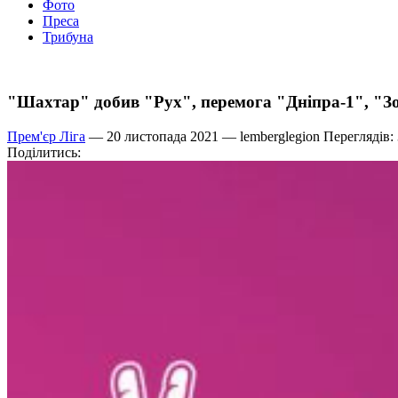
Фото
Преса
Трибуна
"Шахтар" добив "Рух", перемога "Дніпра-1", "З
Прем'єр Ліга
— 20 листопада 2021 —
lemberglegion
Переглядів:
Поділитись: