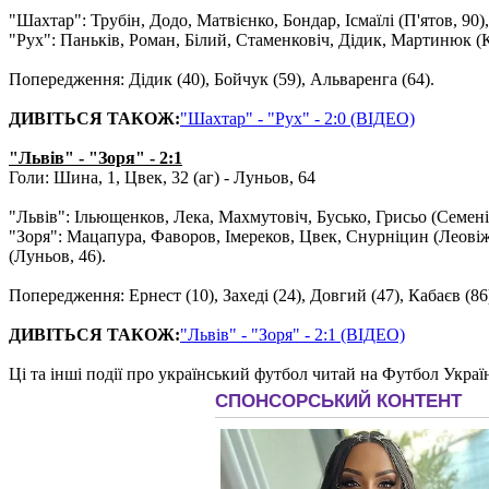
"Шахтар": Трубін, Додо, Матвієнко, Бондар, Ісмаїлі (П'ятов, 90
"Рух": Паньків, Роман, Білий, Стаменковіч, Дідик, Мартинюк (К
Попередження: Дідик (40), Бойчук (59), Альваренга (64).
ДИВІТЬСЯ ТАКОЖ:
"Шахтар" - "Рух" - 2:0 (ВІДЕО)
"Львів" - "Зоря" - 2:1
Голи: Шина, 1, Цвек, 32 (аг) - Луньов, 64
"Львів": Ільющенков, Лека, Махмутовіч, Бусько, Грисьо (Семені
"Зоря": Мацапура, Фаворов, Імереков, Цвек, Снурніцин (Леовіж
(Луньов, 46).
Попередження: Ернест (10), Захеді (24), Довгий (47), Кабаєв (8
ДИВІТЬСЯ ТАКОЖ:
"Львів" - "Зоря" - 2:1 (ВІДЕО)
Ці та інші події про український футбол читай на Футбол Украї