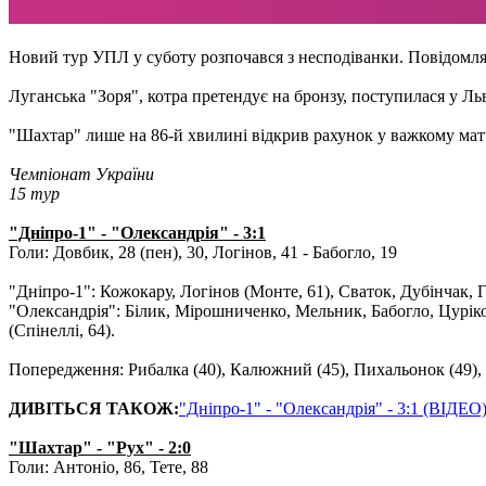
Новий тур УПЛ у суботу розпочався з несподіванки. Повідомля
Луганська "Зоря", котра претендує на бронзу, поступилася у Льв
"Шахтар" лише на 86-й хвилині відкрив рахунок у важкому матч
Чемпіонат України
15 тур
"Дніпро-1" - "Олександрія" - 3:1
Голи: Довбик, 28 (пен), 30, Логінов, 41 - Бабогло, 19
"Дніпро-1": Кожокару, Логінов (Монте, 61), Сваток, Дубінчак, Г
"Олександрія": Білик, Мірошниченко, Мельник, Бабогло, Цурік
(Спінеллі, 64).
Попередження: Рибалка (40), Калюжний (45), Пихальонок (49), С
ДИВІТЬСЯ ТАКОЖ:
"Дніпро-1" - "Олександрія" - 3:1 (ВІДЕО
"Шахтар" - "Рух" - 2:0
Голи: Антоніо, 86, Тете, 88