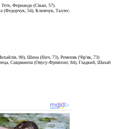
 Тете, Фернандо (Сікан, 57).
га (Федорчук, 54), Климчук, Таллес.
хайлів, 90), Шина (Нич, 73), Ременяк (Чір'як, 73)
Булеца, Саядманеш (Овусу-Фрімпонг, 84), Гладкий, Шахаб