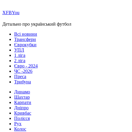
Х
FB
You
Детально про український футбол
Всі новини
Трансфери
Єврокубки
УПЛ
1 ліга
2 ліга
Євро - 2024
ЧС -2026
Преса
Трибуна
Динамо
Шахтар
Карпати
Дніпро
Кривбас
Полісся
Рух
Колос