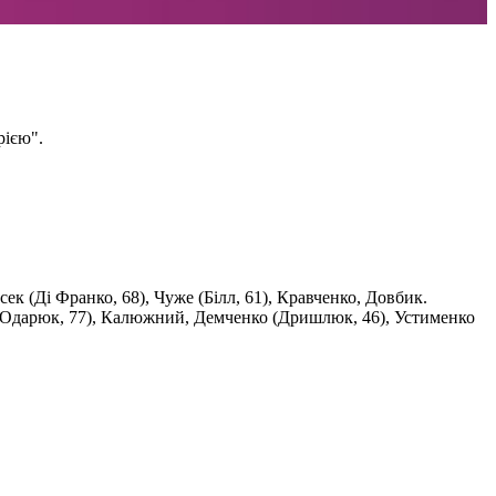
рією".
ек (Ді Франко, 68), Чуже (Білл, 61), Кравченко, Довбик.
 (Одарюк, 77), Калюжний, Демченко (Дришлюк, 46), Устименко