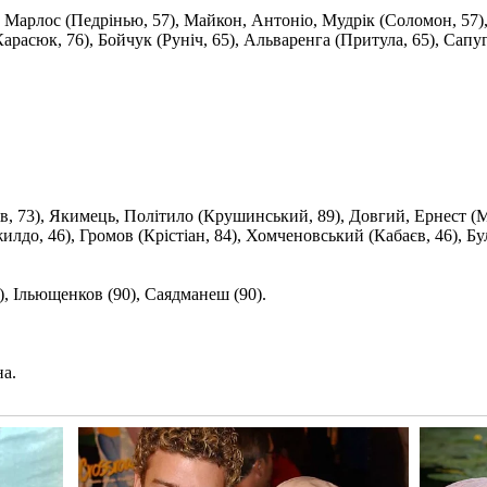
), Марлос (Педрінью, 57), Майкон, Антоніо, Мудрік (Соломон, 57),
арасюк, 76), Бойчук (Руніч, 65), Альваренга (Притула, 65), Сапу
в, 73), Якимець, Політило (Крушинський, 89), Довгий, Ернест (Ми
илдо, 46), Громов (Крістіан, 84), Хомченовський (Кабаєв, 46), 
6), Ільющенков (90), Саядманеш (90).
на.