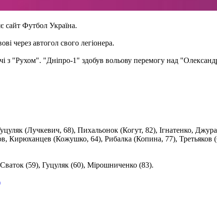
є сайт Футбол Україна.
ові через автогол свого легіонера.
і з "Рухом". "Дніпро-1" здобув вольову перемогу над "Олександ
уцуляк (Лучкевич, 68), Пихальонок (Когут, 82), Ігнатенко, Джурас
ов, Кирюханцев (Кожушко, 64), Рибалка (Копина, 77), Третьяков
ваток (59), Гуцуляк (60), Мірошниченко (83).
)