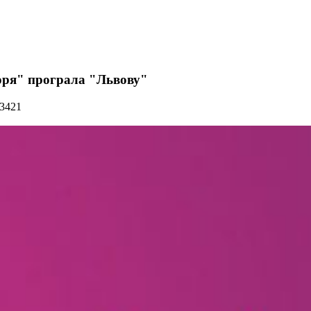
оря" програла "Львову"
 3421