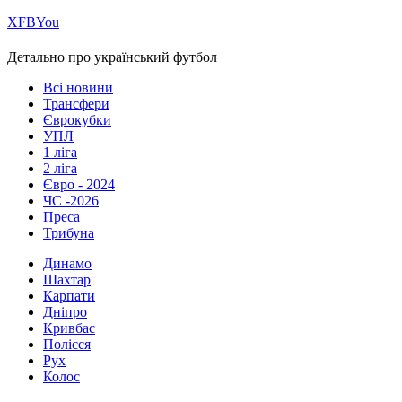
Х
FB
You
Детально про український футбол
Всі новини
Трансфери
Єврокубки
УПЛ
1 ліга
2 ліга
Євро - 2024
ЧС -2026
Преса
Трибуна
Динамо
Шахтар
Карпати
Дніпро
Кривбас
Полісся
Рух
Колос