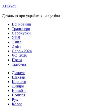
Х
FB
You
Детально про український футбол
Всі новини
Трансфери
Єврокубки
УПЛ
1 ліга
2 ліга
Євро - 2024
ЧС -2026
Преса
Трибуна
Динамо
Шахтар
Карпати
Дніпро
Кривбас
Полісся
Рух
Колос