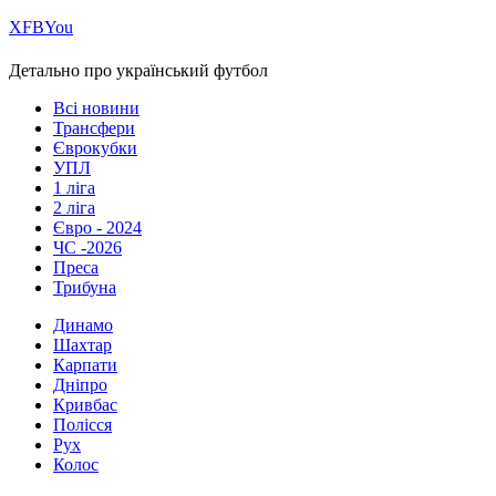
Х
FB
You
Детально про український футбол
Всі новини
Трансфери
Єврокубки
УПЛ
1 ліга
2 ліга
Євро - 2024
ЧС -2026
Преса
Трибуна
Динамо
Шахтар
Карпати
Дніпро
Кривбас
Полісся
Рух
Колос