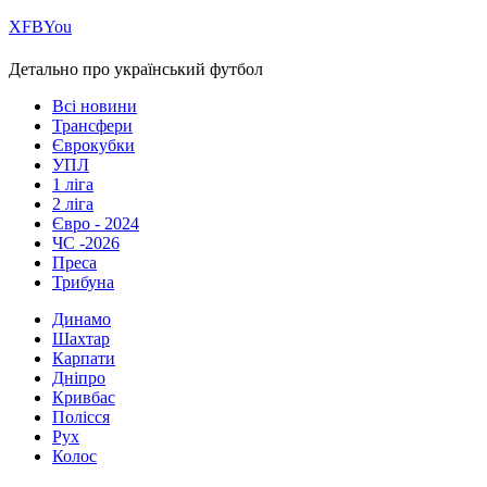
Х
FB
You
Детально про український футбол
Всі новини
Трансфери
Єврокубки
УПЛ
1 ліга
2 ліга
Євро - 2024
ЧС -2026
Преса
Трибуна
Динамо
Шахтар
Карпати
Дніпро
Кривбас
Полісся
Рух
Колос