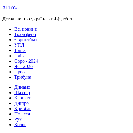
Х
FB
You
Детально про український футбол
Всі новини
Трансфери
Єврокубки
УПЛ
1 ліга
2 ліга
Євро - 2024
ЧС -2026
Преса
Трибуна
Динамо
Шахтар
Карпати
Дніпро
Кривбас
Полісся
Рух
Колос